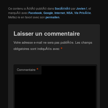
Ce contenu a Ã©tÃ© publiÃ© dans
SociÃ©tÃ©
par
Jovien !
, et
marquÃ© avec
Facebook
,
Google
,
Internet
,
NSA
,
Vie PrivÃ©e
.
Mettez-le en favori avec son
permalien
.
Laisser un commentaire
Votre adresse e-mail ne sera pas publiÃ©e.
Les champs
*
obligatoires sont indiquÃ©s avec
*
Commentaire