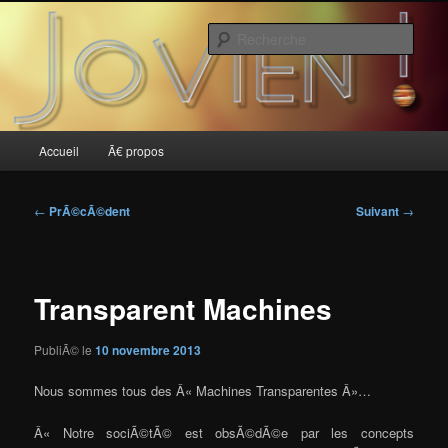
Aller
au
Rech
contenu
principal
Jovien
Menu
Accueil
Ã€ propos
principal
Navigation
←
PrÃ©cÃ©dent
Suivant
→
des
articles
Transparent Machines
PubliÃ© le
10 novembre 2013
Nous sommes tous des Â« Machines Transparentes Â»…
Â« Notre sociÃ©tÃ© est obsÃ©dÃ©e par les concepts