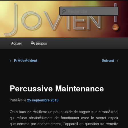
Aller
au
Rech
contenu
principal
Jovien
Menu
Accueil
Ã€ propos
principal
Navigation
←
PrÃ©cÃ©dent
Suivant
→
des
articles
Percussive Maintenance
PubliÃ© le
25 septembre 2013
On a tous ce rÃ©flexe un peu stupide de cogner sur le matÃ©riel
qui refuse obstinÃ©ment de fonctionner avec le secret espoir
que comme par enchantement, l’appareil en question se remette