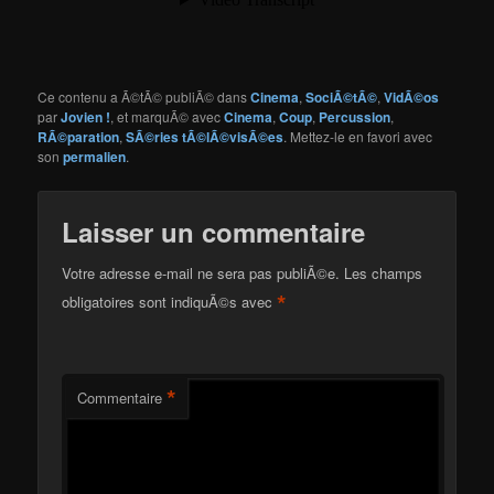
Ce contenu a Ã©tÃ© publiÃ© dans
Cinema
,
SociÃ©tÃ©
,
VidÃ©os
par
Jovien !
, et marquÃ© avec
Cinema
,
Coup
,
Percussion
,
RÃ©paration
,
SÃ©ries tÃ©lÃ©visÃ©es
. Mettez-le en favori avec
son
permalien
.
Laisser un commentaire
Votre adresse e-mail ne sera pas publiÃ©e.
Les champs
*
obligatoires sont indiquÃ©s avec
*
Commentaire